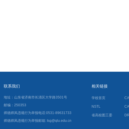
联系我们
相关链接
地址：山东省济南市长清区大学路3501号
学校首页
C
邮编：250353
NSTL
C
师德师风违规行为举报电话:0531-89631733
省高校图工委
D
师德师风违规行为举报邮箱: tsg@qlu.edu.cn