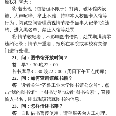
座权利30天；
④ 若出现（包括但不限于）打架、破坏馆内设
施、大声喧哗、举止不雅、持非本人校园卡入馆等
行为，阅览空间管理员视情节给予当事人记录1次违
约、进入黑名单、禁止入馆等处罚；
⑤ 情节较轻者，不影响图书借阅，处罚期满清零
违约记录；情节严重者，报所在学院或学校有关部
门进行处理。
21、问：图书馆开放时间？
答
：早
7：30-晚22：00
各书库早
8：30-晚22：00（周日下午五点闭库）
22、问：如何查询馆藏书籍？
答
：读者关注
“齐鲁工业大学图书馆公众号”，点
击“我的图书馆”→“图书导航”或者“图书检索”，直接
输入书名，即出现该馆藏图书的信息。
23、问：怎样借还书籍？
答
：自助借书暂停使用，请至服务台人工办理。