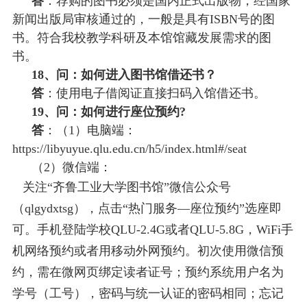
答
：荐购的图书必须是国内正式出版物，经国家
新闻出版局审核通过的，一般是具有
ISBN号的图
书。符合我校教学科研及本馆馆藏发展需求的图
书。
18、问：如何进入图书馆借还书？
答
：使用电子借阅证直接扫码入馆借还书
。
19、问：如何进行座位预约?
答
：（
1）电脑端：
https://libyuyue.qlu.edu.cn/h5/index.html#/seat
（
2）微信端：
关注“齐鲁工业大学图书馆”微信公众号
（qlgydxtsg），点击“热门服务—座位预约”选座即
可。手机登陆学校QLU-2.4G或者QLU-5.8G，WiFi手
机网络预约或者用移动外网预约。初次使用微信预
约，需在微网页绑定读者证号；预约系统用户名为
学号（工号），密码与统一认证的密码相同；忘记