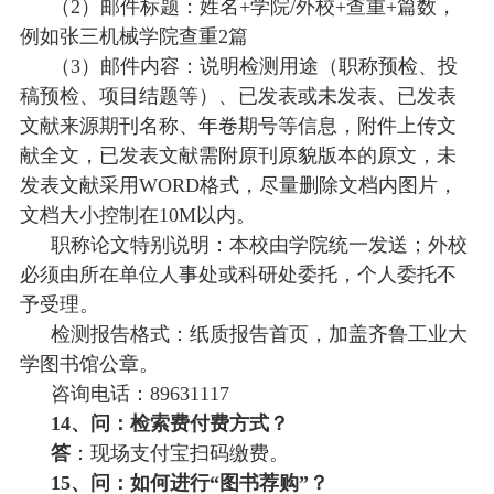
（
2）邮件标题：姓名+学院/外校+查重+篇数，
例如张三机械学院查重2篇
（
3）邮件内容：说明检测用途（职称预检、投
稿预检、项目结题等）、已发表或未发表、已发表
文献来源期刊名称、年卷期号等信息，附件上传文
献全文，已发表文献需附原刊原貌版本的原文，未
发表文献采用WORD格式，尽量删除文档内图片，
文档大小控制在10M以内。
职称论文特别说明：本校由学院统一发送；外校
必须由所在单位人事处或科研处委托，个人委托不
予受理。
检测报告格式：纸质报告首页，加盖齐鲁工业大
学图书馆公章。
咨询电话：
89631117
14、问：检索费付费方式？
答
：
现场支付宝扫码缴费。
15、问：如何进行“图书荐购”？