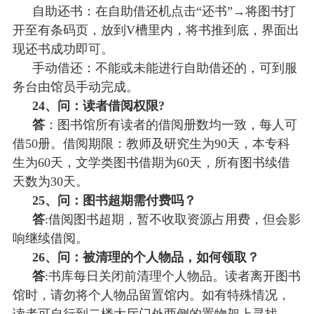
自助还书：在自助借还机点击
“还书”→将图书打
开至有条码页，放到V槽里内，将书推到底，界面出
现还书成功即可。
手动借还：不能或未能进行自助借还的，可到服
务台由馆员手动完成。
24、问：读者借阅权限?
答
：图书馆所有读者的借阅册数均一致，每人可
借
50册。借阅期限：教师及研究生为90天，本专科
生为60天，文学类图书借期为60天，所有图书续借
天数为30天。
25、问：图书超期需付费吗？
答
:借阅图书超期，暂不收取资源占用费，但会影
响继续借阅。
26、问：被清理的个人物品，如何领取？
答
:书库每日关闭前清理个人物品。读者离开图书
馆时，请勿将个人物品留置馆内。如有特殊情况，
读者可自行到二楼大厅门外两侧的置物架上寻找。