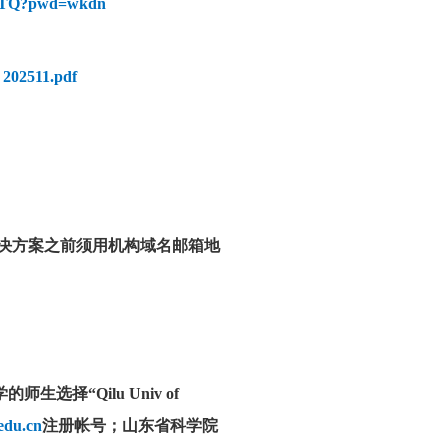
6jLTQ?pwd=wkdn
202511.pdf
demic)各解决方案之前须用机构域名邮箱地
学的师生选择“Qilu Univ of
edu.cn
注册帐号；山东省科学院