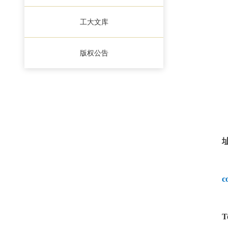
工大文库
版权公告
c
T