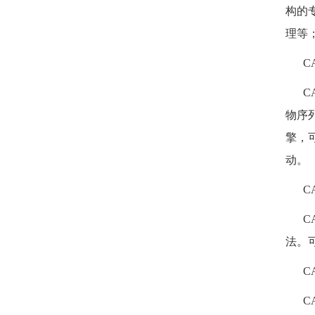
构的
理等
C
C
物序列
擎，
动。
C
C
法。
C
C