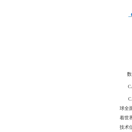
_
数
C
C
球全
着世界
技术