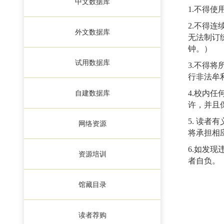
中文数据库
1.
不得使
2.
不得连
外文数据库
无法制订
钟。）
试用数据库
3.
不得将
行非法牟
自建数据库
4.
校内任
许，并且
5.
读者有
网络资源
将承担相
6.
如发现
资源培训
者自负。
馆藏目录
读者荐购