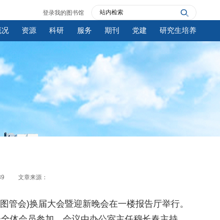
登录我的图书馆
概况
资源
科研
服务
期刊
党建
研究生培养
39
文章来源：
简称图管会)换届大会暨迎新晚会在一楼报告厅举行。
会全体会员参加。会议由办公室主任穆长春主持。