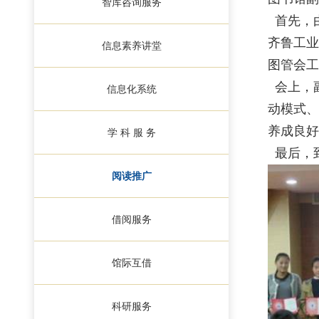
智库咨询服务
首先，
齐鲁工业
信息素养讲堂
图管会工
会上，
信息化系统
动模式、
养成良好
学 科 服 务
最后，
阅读推广
借阅服务
馆际互借
科研服务