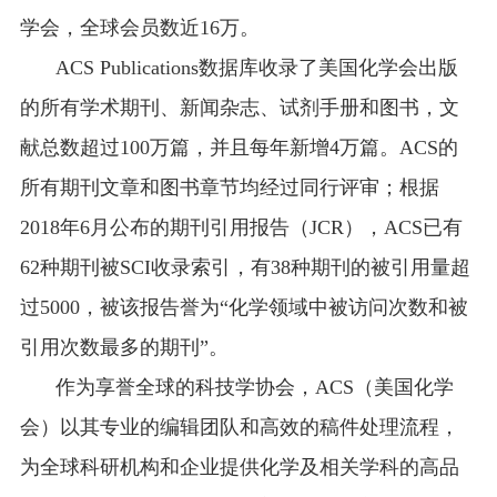
学会，全球会员数近
16
万。
ACS Publications
数据库收录了美国化学会出版
的所有学术期刊、新闻杂志、试剂手册和图书，文
献总数超过
100
万篇，并且每年新增
4
万篇。
ACS
的
所有期刊文章和图书章节均经过同行评审；根据
2018
年
6
月公布的期刊引用报告（
JCR
），
ACS
已有
62
种期刊被
SCI
收录索引，有
38
种期刊的被引用量超
过
5000
，被该报告誉为“化学领域中被访问次数和被
引用次数最多的期刊”。
作为享誉全球的科技学协会，ACS（美国化学
会）以其专业的编辑团队和高效的稿件处理流程，
为全球科研机构和企业提供化学及相关学科的高品