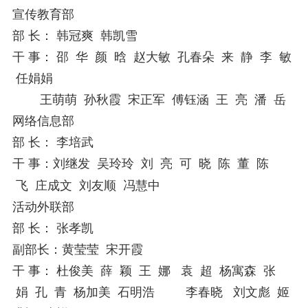
宣传教育部
部 长： 韩冠爽 韩凯雪
干 事： 邵 华 颜 晗 赵大敏 孔春朵 来 静 李 敏
任娟娟
王萌萌 孙秋霞 宋正军 傅钰涵 王 亮 潘 岳
网络信息部
部 长： 李培武
干 事：
刘继发 吴玲玲 刘 亮 可 晓 陈 董 陈
飞
庄成文 刘友顺 冯慧中
活动外联部
部 长： 张孝凯
副部长：黄莹莹 宋开霞
干 事： 杜俊美 薛 颖 王 娜 袁 超 杨寓森 张
娟
孔 青 杨加美 石明浩 李春晓 刘文彪 姬