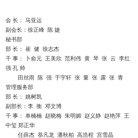
会 长： 马亚运
副会长：徐正峰 陈 婕
秘书部
部 长： 崔 健 徐志杰
干 事： 卜俞元 王美欣 范利伟 黄 琴 张 云 李红
强 孔 帅
田丝雨 陈 强 于宇轩 张 量 张 露 张 青
管理服务部
部 长： 姚树凯
副部长：李 衡 邓文博
干 事： 单楠楠 赵晓梅 朱明媚 赵义静 赵艳萍 王
中玺 郑正华
任薛杰 恭凡龙 潘秋柏 高浩程 宫雪晶