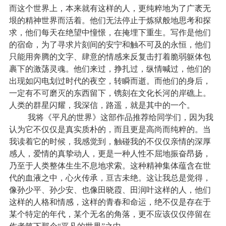
而这个世界上，本来就有这样的人，更纯粹地为了广袤无
垠的精神世界而活着。他们无法停止于炼狱般地思考和探
求，他们每天在绝望中憧憬，在掩埋下重生。写作是他们
的宿命，为了寻求片刻间的安宁和触不可及的永恒，他们
只能用奔腾的文字、肆意的情感来反复击打着脆弱躯体包
裹下的激荡灵魂。他们来过，挣扎过，纵情喊过，他们的
出现如闪电划过时代的夜空，转瞬而逝。而他们的身后，
一定有不可磨灭的东西留下，镌刻在文化长河的岸礁上。
人类的群星闪耀，我深信，路遥，就是其中的一个。
我将《平凡的世界》这部作品推荐给同学们，因为我
认为它不仅仅是真实质朴的，而且更是高尚而纯粹的。当
我读着它的时候，我感觉到，触碰我的不仅仅亲情的深厚
感人，爱情的真挚动人，更是一种人性不屈地振奋昂扬，
乃至于人类整体生生不息地求索。这种精神集体蕴含在世
代的血液之中，心火传承，亘古未绝。这让我总是觉得，
像孙少平、孙少安、也像田晓霞、田润叶这样的人，他们
这样的人格和情感，这样的青春和命运，绝不仅是存在于
某个特定的年代，某个无名的角落，更不应该仅仅停留在