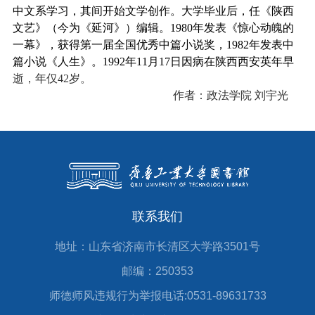
中文系学习，其间开始文学创作。大学毕业后，任《陕西
文艺》（今为《
延河
》）编辑。
1980
年发表《
惊心动魄的
一幕
》，获得第一届全国优秀中篇小说奖，
1982
年发表中
篇小说《
人生
》。
1992
年
11
月
17
日因病在陕西西安英年早
逝，年仅
42
岁。
作者：
政法学院 刘宇光
联系我们
地址：山东省济南市长清区大学路3501号
邮编：250353
师德师风违规行为举报电话:0531-89631733