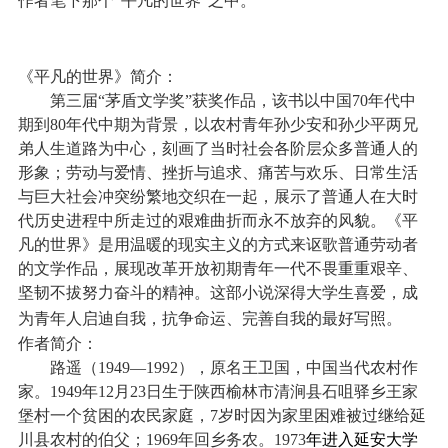
作者笔下那个“平凡的世界”之中。
《平凡的世界》简介：
第三届“茅盾文学奖”获奖作品，该书以中国
70
年代中
期到
80
年代中期为背景，以农村青年孙少安和孙少平两兄
弟人生道路为中心，刻画了当时社会各阶层众多普通人的
形象；劳动与爱情、挫折与追求、痛苦与欢乐、日常生活
与巨大社会冲突纷繁地交织在一起，展示了普通人在大时
代历史进程中所走过的艰难曲折而永不放弃的风貌。《平
凡的世界》是用温暖的现实主义的方式来讴歌普通劳动者
的文学作品，展现改革开放初期青年一代不畏重重艰辛、
坚韧不拔努力奋斗的精神。这部小说深得大学生喜爱，成
为青年人启迪自我，抗争命运、完善自我的最好写照。
作者简介：
路遥（
1949—1992
），原名王卫国，中国当代农村作
家。
1949
年
12
月
23
日生于陕西榆林市清涧县石咀驿乡王家
堡村一个贫困的农民家庭，
7
岁时因为家里困难被过继给延
川县农村的伯父；
1969
年回乡务农。
1973
年进入
延安大学