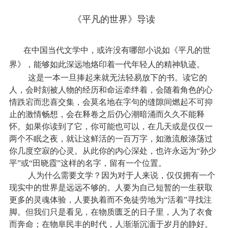
《平凡的世界》导读
在中国当代文学中，或许没有哪部小说如《平凡的世
界》，能够如此深远地烙印着一代年轻人的精神轨迹。
这是一本一旦捧起来就无法轻易放下的书。读它的
人，会时刻被人物的经历和命运牵绊着，会随着角色的心
情跌宕而悲喜交集，会莫名地在字句的缝隙间燃起不可抑
止的激情畅想，会在释卷之后仍心潮暗涌而久久不能释
怀。如果你读到了它，你可能也可以，在几天或是仅仅一
两个不眠之夜，就让这鲜活的一百万字，如激流般涤荡过
你几度空寂的心灵。从此你的内心深处，也许永远为“孙少
平”或“田晓霞”这样的名字，留有一个位置。
人为什么需要文学？因为对于人来说，仅仅拥有一个
现实中的世界是远远不够的。人要为自己短暂的一生获取
更多的灵魂体验，人要执着而不免徒劳地为“活着”寻找注
脚。但我们只是看见，在物质匮乏的日子里，人为了衣食
而奔命；在物阜民丰的时代，人渐渐沉湎于岁月的静好。