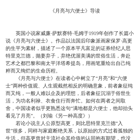
《月亮与六便士》导读
英国小说家威廉
·
萨默赛特
·
毛姆于
1919
年创作了长篇小
说《月亮与六便士》。作品以法国后印象派画家保罗
·
高更
的生平为素材，描述了一个原本平凡富足的证券经纪人思
特里克兰德，抛妻弃子，弃绝优渥美满的世俗生活，奔赴
艺术之都巴黎和南太平洋塔希提岛，用画笔重绘出自己纯
粹而又绚烂的生命历程。
《月亮与六便士》在读者心中树立了“月亮”和“六便
士”两种价值观、人生观截然相反的明确意象，前者象征纯
而又纯，一般人难以企及的理想，后者象征沉溺于俗世生
活，为功名利禄、衣食住行而奔忙。如何在两者之间取
舍，中国读者似乎更熟悉这句“满地都是六便士，他却抬头
看见了月亮”。（刘瑜《另一种高度》）
若论小说主人公原型高更，则比思特里克兰德“入
世”很多，同样与家庭断绝关系，以原始的方式过着孤独的
生活，但高更曾对主流社会其价值的认同抱有期望，也没