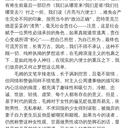
有将生前最后一部巨作《我们从哪里来
?
我们是谁
?
我们往
哪里去
?
》付之一炬。我们读《月亮与六便士》，难免会产
生完全不同的印象。按照当今的“政治正确”，思特里克兰
德是妥妥的“渣男”，毫无社会责任心——注意，这是社会
赋予一位男性必须承担的角色，如果真能遁世逃离，责任
心变成所谓“初心”——想自己所想，为自己所为，最终也
可流芳百世，长青万古。因此，我们不得不承认，这种不
顾一切、纯粹执拗的梦想追求，在毛姆浪漫主义的包裹之
下，是如此地令人神往，在现实的六便士的重压之下，我
们放弃的又何止梦想这么简单。
毛姆的文笔辛辣老练，长于讽刺挖苦，且毫不留情，
但同情和赞扬同样不惜笔墨。对主人公周遭事物的描写和
内心活动的揣度，都充满了趣味性和吸引力。冷酷、忠
诚、世故、轻佻、虚荣、每个人都有存在的意义。但是，
基于时代的观念，毛姆对于女性的偏见贬低显而易见，依
附男性、无私奉献、不求回报的少女得到讴歌，被抛弃的
妻子自力更生后反倒是被嘲笑和鄙视。如果当今的读者，
仍然称赞这种女性观、甘愿做男性成功的垫脚石的话，显