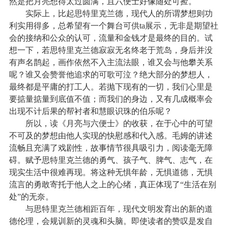
然是把月亮想得太过圆满，且六便士好像随处可捡。
实际上，比起思特里克兰德，现代人的所谓梦想则功
利实用得多，总希望有一个舞台可供
ta
展示，无非是期望社
会的接纳和公众的认可，流量和金钱才是最终的目的。试
想一下，若思特里克兰德寂寂无名终老于荒岛，身后并没
有声名鹊起，画作依然不入主流法眼，谁又会与他攀关系
呢？谁又会赞誉他追求的可歌可泣？绝大部分的梦想人，
最终都是平庸的打工人。若抛下现有的一切，我们心里是
要掂量掂量到底值不值；而我们的身边，又有几成概率会
出现不计后果的帮衬者和慧眼识珠的伯乐呢？
所以，读《月亮与六便士》的收获，在于心中的可望
不可及的梦想由他人实现的快慰感和代入感。毛姆的讲述
流畅且充满了戏剧性，故事情节很具吸引力，阅读毫无障
碍。赋予思特里克兰德的勇气、孩子气、脾气、志气，在
现实生活中很难再现。将这种无惧年龄，无惧道德，无惧
流言的勇敢寄托于他人之上的心绪，真正体现了“生活在别
处”的无奈。
与思特里克兰德相距百年，现代文明发育出的新的道
德伦理，会规训新的灵魂和头脑。即使读者的赞叹是发自