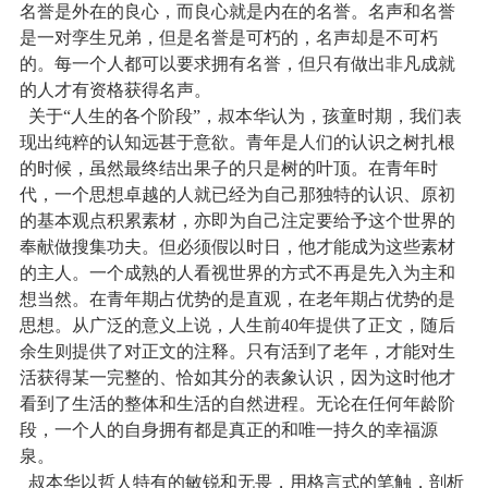
名誉是外在的良心，而良心就是内在的名誉。名声和名誉
是一对孪生兄弟，但是名誉是可朽的，名声却是不可朽
的。每一个人都可以要求拥有名誉，但只有做出非凡成就
的人才有资格获得名声。
关于“人生的各个阶段”，叔本华认为，孩童时期，我们表
现出纯粹的认知远甚于意欲。青年是人们的认识之树扎根
的时候，虽然最终结出果子的只是树的叶顶。在青年时
代，一个思想卓越的人就已经为自己那独特的认识、原初
的基本观点积累素材，亦即为自己注定要给予这个世界的
奉献做搜集功夫。但必须假以时日，他才能成为这些素材
的主人。一个成熟的人看视世界的方式不再是先入为主和
想当然。在青年期占优势的是直观，在老年期占优势的是
思想。从广泛的意义上说，人生前
40
年提供了正文，随后
余生则提供了对正文的注释。只有活到了老年，才能对生
活获得某一完整的、恰如其分的表象认识，因为这时他才
看到了生活的整体和生活的自然进程。无论在任何年龄阶
段，一个人的自身拥有都是真正的和唯一持久的幸福源
泉。
叔本华以哲人特有的敏锐和无畏，用格言式的笔触，剖析