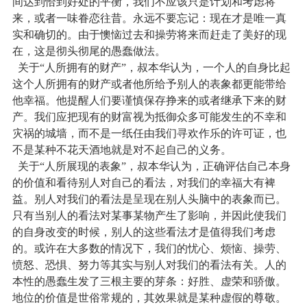
间达到恰到好处的平衡，我们不应该只是计划和考虑将
来，或者一味眷恋往昔。永远不要忘记：现在才是唯一真
实和确切的。由于懊恼过去和操劳将来而赶走了美好的现
在，这是彻头彻尾的愚蠢做法。
关于“人所拥有的财产”，叔本华认为，一个人的自身比起
这个人所拥有的财产或者他所给予别人的表象都更能带给
他幸福。他提醒人们要谨慎保存挣来的或者继承下来的财
产。我们应把现有的财富视为抵御众多可能发生的不幸和
灾祸的城墙，而不是一纸任由我们寻欢作乐的许可证，也
不是某种不花天酒地就是对不起自己的义务。
关于“人所展现的表象”，叔本华认为，正确评估自己本身
的价值和看待别人对自己的看法，对我们的幸福大有裨
益。别人对我们的看法是呈现在别人头脑中的表象而已。
只有当别人的看法对某事某物产生了影响，并因此使我们
的自身改变的时候，别人的这些看法才是值得我们考虑
的。或许在大多数的情况下，我们的忧心、烦恼、操劳、
愤怒、恐惧、努力等其实与别人对我们的看法有关。人的
本性的愚蠢生发了三根主要的芽条：好胜、虚荣和骄傲。
地位的价值是世俗常规的，其效果就是某种虚假的尊敬。