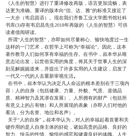
《人生的智慧》进行了重译修改再版，语言更加流畅，表
达更为准确。重译的版本向“信、达、雅”的标准又接近了
一大步（韦启昌语）。现在我们齐鲁工业大学图书馆社科
书库
(3)
存有韦启昌先生
2018
年再版的《人生的智慧》可供
读者借阅研读。
所谓“人生的智慧”，亦即如何尽量称心、愉快地度过一生
这样的一门艺术，在哲学上可称为“幸福论”。因此，这本
著作教导人们如何享有幸福的生存。在书中，叔本华从唯
意志论出发，以世俗实用的角度，将其关于世事人生的深
刻见解娓娓道来，并提出了许多实用的人生建议，启发了
一代又一代的人去重新审视生活
。
在书中，叔本华认为决定凡人命运的根本差别在于三项内
容：人的自身（包括健康、力量、外貌、气质、道德品
质、精神智力及其潜在发展）、人所拥有的财产（包括所
有意义上的占有物）和人所展现的表象（亦即人们对他的
看法，分为名誉、地位和名声）。
关于“人的自身”
，
叔本华认为，对人的幸福起着首要和关
键作用的是人自身主体的好处，诸如高贵的品格、良好的
智力、快乐的性情、愉悦的感官和健康良好的体魄。人生