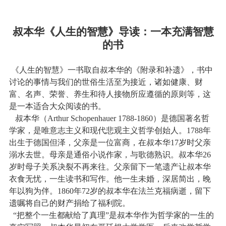
叔本华《人生的智慧》导读：一本充满智慧
的书
《人生的智慧》一书取自叔本华的《附录和补遗》，书中
讨论的事情与我们的世俗生活至为接近，诸如健康、财
富、名声、荣誉、养生和待人接物所应遵循的原则等，这
是一本适合大众阅读的书。
叔本华（
Arthur Schopenhauer 1788-1860
）是德国著名哲
学家，是唯意志主义和现代悲观主义哲学创始人。
1788
年
出生于德国但泽，父亲是一位富商，在叔本华
17
岁时父亲
溺水去世。母亲是通俗小说作家，与歌德熟识。叔本华
26
岁时母子关系决裂不再来往。父亲留下一笔遗产让叔本华
衣食无忧，一生读书和写作。他一生未婚，深居简出，晚
年以狗为伴。
1860
年
72
岁的叔本华在法兰克福病逝，留下
遗嘱将自己的财产捐给了福利院。
“
把整个一生都献给了真理”是叔本华作为哲学家的一生的