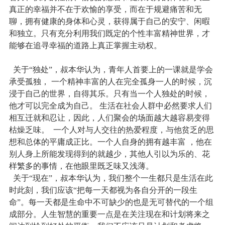
真正的幸福并不在于欢愉的享受，而在于规避痛苦和无
聊，拥有健康的身体和心灵，获得属于自己的安宁、闲暇
和独立。只有充分利用我们既定的个性丰富精神世界，才
能够在追寻幸福的道路上真正掌握主动权。
关于“独处”，叔本华认为，青年人首要上的一课就是学会
承受孤独， 一个精神丰富的人在完全孤身一人的时候，沉
浸于自己的世界，自得其乐。只有当一个人独处的时候，
他才可以完全成为自己。 生活在社会人群中必然要求人们
相互迁就和忍让，因此，人们聚会的场面越大越容易变得
枯燥乏味。 一个人对与人交往的热爱程度，与他贫乏的思
想和总体的平庸成正比。一个人自身的拥有越丰富 ，他在
别人身上所能发现得到的就越少，其他人引以为乐的、花
样繁多的事情，在他眼里既乏味又浅薄。
关于“现在”，叔本华认为，我们整个一生都只是生活在此
时此刻，我们应该“把每一天都视为各自分开的一段生
命”。每一天都是生命中不可缺少的也是无可替代的一个组
成部分。人生智慧的重要一点是在关注现在和计划将来之