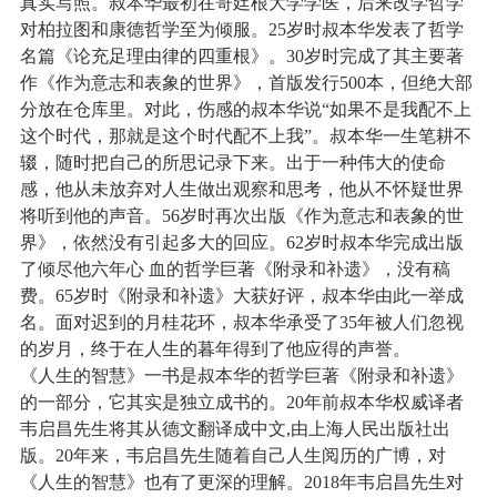
真实写照。叔本华最初在哥廷根大学学医，后来改学哲学
对柏拉图和康德哲学至为倾服。
25
岁时叔本华发表了哲学
名篇《论充足理由律的四重根》。
30
岁时完成了其主要著
作《作为意志和表象的世界》，首版发行
500
本，但绝大部
分放在仓库里。对此，伤感的叔本华说“如果不是我配不上
这个时代，那就是这个时代配不上我”。叔本华一生笔耕不
辍，随时把自己的所思记录下来。出于一种伟大的使命
感，他从未放弃对人生做出观察和思考，他从不怀疑世界
将听到他的声音。
56
岁时再次出版《作为意志和表象的世
界》，依然没有引起多大的回应。
62
岁时叔本华完成出版
了倾尽他六年心 血的哲学巨著《附录和补遗》，没有稿
费。
65
岁时《附录和补遗》大获好评，叔本华由此一举成
名。面对迟到的月桂花环，叔本华承受了
35
年被人们忽视
的岁月，终于在人生的暮年得到了他应得的声誉。
《人生的智慧》一书是叔本华的哲学巨著《附录和补遗》
的一部分，它其实是独立成书的。
20
年前叔本华权威译者
韦启昌先生将其从德文翻译成中文
,
由上海人民出版社出
版。
20
年来，韦启昌先生随着自己人生阅历的广博，对
《人生的智慧》也有了更深的理解。
2018
年韦启昌先生对