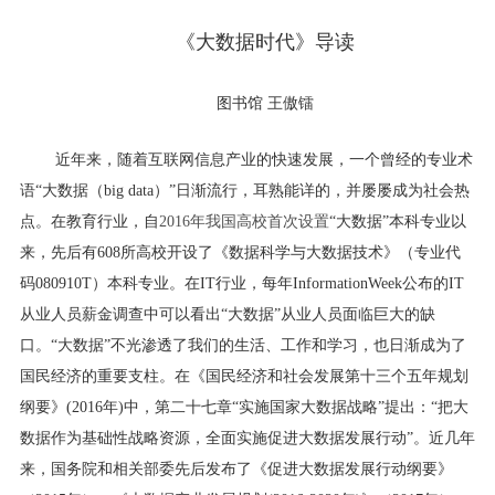
《大数据时代》导读
图书馆 王傲镭
近年来，随着互联网信息产业的快速发展，一个曾经的专业术
语“大数据（
big data
）”日渐流行，耳熟能详的，并屡屡成为社会热
点。在教育行业，自
2016
年我国高校首次设置
“大数据”本科专业以
来，先后有
608
所高校开设了《数据科学与大数据技术》（专业代
码
080910T
）本科专业。在
IT
行业，每年
InformationWeek
公布的
IT
从业人员薪金调查中可以看出“大数据”从业人员面临巨大的缺
口。“大数据”不光渗透了我们的生活、工作和学习，也日渐成为了
国民经济的重要支柱。在《国民经济和社会发展第十三个五年规划
纲要》
(2016
年
)
中，第二十七章“实施国家大数据战略”提出：“把大
数据作为基础性战略资源，全面实施促进大数据发展行动”。近几年
来，国务院和相关部委先后发布了《促进大数据发展行动纲要》