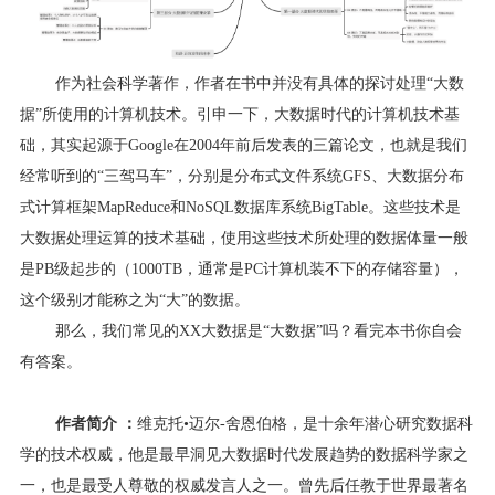
作为社会科学著作，作者在书中并没有具体的探讨处理“大数
据”所使用的计算机技术。引申一下，大数据时代的计算机技术基
础，其实起源于
Google
在
2004
年前后发表的三篇论文，也就是我们
经常听到的“三驾马车”，分别是分布式文件系统
GFS
、大数据分布
式计算框架
MapReduce
和
NoSQL
数据库系统
BigTable
。这些技术是
大数据处理运算的技术基础，使用这些技术所处理的数据体量一般
是
PB
级起步的（
1000TB
，通常是
PC
计算机装不下的存储容量），
这个级别才能称之为“大”的数据。
那么，我们常见的
XX
大数据是“大数据”吗？看完本书你自会
有答案。
作者简介 ：
维克托•迈尔
-
舍恩伯格，
是十余年潜心研究数据科
学的技术权威，他是最早洞见大数据时代发展趋势的数据科学家之
一，也是最受人尊敬的权威发言人之一。曾先后任教于世界最著名