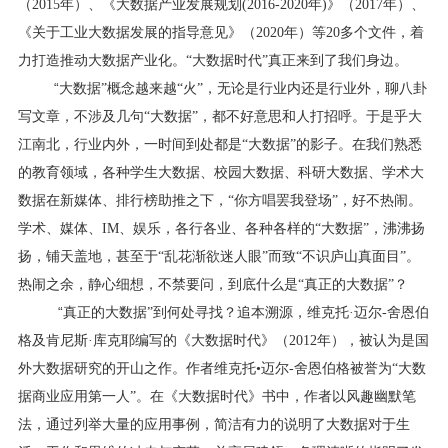
（
2015
年）、《大数据产业发展规划
(2016-2020
年
)
》（
2017
年）、
《关于工业大数据发展的指导意见》（
2020
年）等
20
多个文件，着
力打造推动大数据产业化。“大数据时代”真正来到了我们身边。
“
大数据”概念越来越“火”，无论是行业内还是行业外，聊八卦
写文章，不涉及几句“大数据”，都不好意思和人打招呼。于是乎大
江南北，行业内外，一时间到处都是“大数据”的影子。在我们熟悉
的教育领域，各种学生大数据、校园大数据、科研大数据、学术大
数据在新媒体、排行榜助推之下，“你方唱罢我登场”，好不热闹。
学术、媒体、
IM
、娱乐，各行各业、各种各样的“大数据”，沸沸扬
扬，铺天盖地，甚至于“乱花渐欲迷人眼”而致“不识庐山真面目”。
热闹之余，静心细想，不禁要问，到底什么是“真正的大数据”？
“
真正的大数据”到何处寻找？追本溯源，维克托
·
迈尔
-
舍恩伯
格及肯尼斯
·
库克耶编写的《大数据时代》（
2012
年），被认为是国
外大数据研究的开山之作。作者维克托•迈尔
-
舍恩伯格被誉为“大数
据商业应用第一人”。在《大数据时代》书中，作者以风趣幽默笔
法，通过列举大量的应用事例，简洁有力的说明了大数据对于生