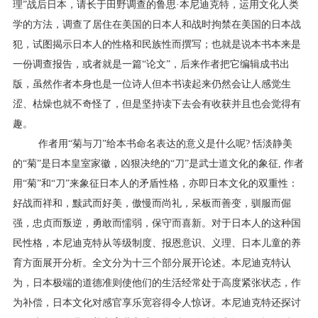
理”战后日本，请长于田野调查的鲁思
·
本尼迪克特，运用文化人类
学的方法，调查了居住在美国的日本人和战时拘禁在美国的日本战
犯，试图揭示日本人的性格和民族性而撰写；也就是说本书本来是
一份调查报告，或者就是一篇“论文”，后来作者把它编辑成书出
版，虽然作者本身也是一位诗人但本书读起来仍然会让人感觉生
涩、枯燥也就不奇怪了，但是坚持读下去会有收获并且也会觉得有
趣。
作者用“菊与刀”给本书命名表达的意义是什么呢
?
恬淡静美
的“菊”是日本皇室家徽，凶狠决绝的“刀”是武士道文化的象征
,
作者
用“菊”和“刀”来象征日本人的矛盾性格，亦即日本文化的双重性：
好战而祥和，黩武而好美，傲慢而尚礼，呆板而善变，驯服而倔
强，忠贞而叛逆，勇敢而懦弱，保守而喜新。对于日本人的这种国
民性格，本尼迪克特从等级制度、报恩意识、义理、日本儿童的养
育方面展开分析。全文分为十三个部分展开论述。本尼迪克特认
为，日本极端的道德准则使他们的生活经常处于高度紧张状态，作
为补偿，日本文化对感官享乐宽容得令人惊讶。本尼迪克特还探讨