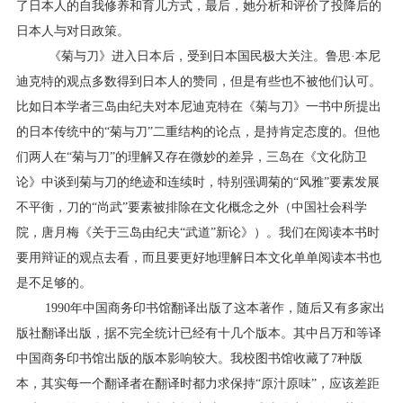
了日本人的自我修养和育儿方式，最后，她分析和评价了投降后的
日本人与对日政策。
《菊与刀》进入日本后，受到日本国民极大关注。鲁思
·
本尼
迪克特的观点多数得到日本人的赞同，但是有些也不被他们认可。
比如日本学者三岛由纪夫对本尼迪克特在《菊与刀》一书中所提出
的日本传统中的“菊与刀”二重结构的论点，是持肯定态度的。但他
们两人在“菊与刀”的理解又存在微妙的差异，三岛在《文化防卫
论》中谈到菊与刀的绝迹和连续时，特别强调菊的“风雅”要素发展
不平衡，刀的“尚武”要素被排除在文化概念之外（中国社会科学
院，唐月梅《关于三岛由纪夫“武道”新论》）。我们在阅读本书时
要用辩证的观点去看，而且要更好地理解日本文化单单阅读本书也
是不足够的。
1990
年中国商务印书馆翻译出版了这本著作，随后又有多家出
版社翻译出版，据不完全统计已经有十几个版本。其中吕万和等译
中国商务印书馆出版的版本影响较大。我校图书馆收藏了
7
种版
本，其实每一个翻译者在翻译时都力求保持“原汁原味”，应该差距