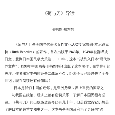
《菊与刀》导读
图书馆 郑东伟
《菊与刀》是美国当代著名女
性
文化人类学
家
鲁思
·
本尼迪克
特（
Ruth Benedict
）的著作，首次出版于
1946
年。
1949
年被翻译成
日文，受到日本国民极大关注，
1951
年，这本书被列入日本“现代教
养文库”；
1990
年中国商务印书馆翻译出版了这本著作，在学界引起
关注。作者撰写本书时还是二战后不久，距离今天已经过去半个多
世纪，现在阅读还有价值吗？
日本是我们中国的近邻，是亚洲乃至世界上重要的国家之
一，与我国在政治、经济上都有密切关系，了解日本国民很有必
要。《菊与刀》的出版虽然距今已有几十年，但是我觉得它仍然是
了解日本的最重要图书之一。这本书是美国政府为了更好的“管