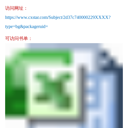
访
问网址：
https://www.cxstar.com/Subject/2d37c740000229XXXX?
type=bg&packageruid=
可访问书
单：