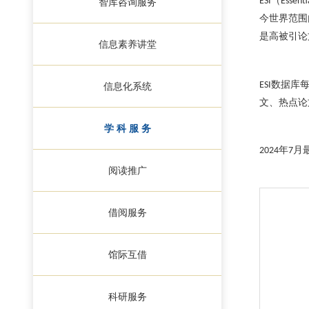
（
ESI
Essenti
智库咨询服务
今世界范围
是高被引论
信息素养讲堂
数据库
ESI
信息化系统
文、热点论
学 科 服 务
月
年
2024
7
阅读推广
借阅服务
馆际互借
科研服务