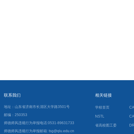
联系我们
相关链接
地址：山东省济南市长清区大学路3501号
学校首页
C
邮编：250353
NSTL
C
师德师风违规行为举报电话:0531-89631733
省高校图工委
D
师德师风违规行为举报邮箱: tsg@qlu.edu.cn