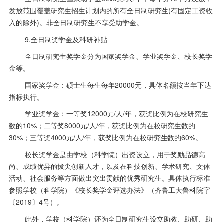
发放范围覆盖研究生招生计划内的所有全日制研究生
(
有固定工资收
入的除外
)
。非全日制研究生不享受助学金。
9.全日制奖学金及科研补贴
全日制研究生奖学金分为国家奖学金、学业奖学金、校长奖学
金等。
国家奖学金：硕士生每生每年
20000
元，具体名额按当年下达
指标执行。
学业奖学金：一等奖
12000
元
/
人
/
年，获奖比例为在校研究生
数的
10%
；二等奖
8000
元
/
人
/
年，获奖比例为在校研究生数的
30%
；三等奖
4000
元
/
人
/
年，获奖比例为在校研究生数的
60%
。
校长奖学金是由学校（科学院）出资设立，用于奖励品德高
尚、成绩优异的拔尖创新人才，以及在科技创新、学术研究、文体
活动、社会服务等方面做出突出贡献的优秀研究生。具体执行标准
参照学校（科学院）《校长奖学金评选办法》（齐鲁工大鲁科院字
〔
2019
〕
4
号）。
此外，学校（科学院）还为全日制研究生设立助教、助研、助