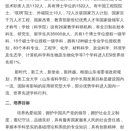
技术职务人员
1132
人，具有博士学位的
1522
人。有中国工程院院
士、
“
双聘
”
院士、外籍院士
10
人，
72
人次获国家万人计划、国家百
千万人才工程、国家杰青、教育部新世纪优秀人才等国家级领军人
才称号；学校（科学院）设有
26
家教学科研机构，有全日制在校本
科生、研究生、留学生共
35000
余人。共有
1
个博士学位授权一级学
科、
15
个硕士学位授权一级学科，拥有
12
种硕士专业学位授权类
别，
83
个本科专业。 工程学、化学、材料科学、农业科学、环境学
及生态学、计算机科学和生物及生物化学等
7
个学科进入
ESI
世界排
名前
1%
。
新时代，新工大，新使命，新跨越。根据山东省委省政府规
划，齐鲁工业大学（山东省科学院）的中长期发展目标是建设国内
一流、国际有影响的应用研究型大学，部分优势学科进入国内一
流、世界先进学科行列。
二、培养目标
培养热爱祖国，拥护中国共产党的领导，拥护社会主义制
度，遵纪守法，品德良好，具有服务国家服务人民的社会责任感，
掌握本学科坚实的基础理论和系统的专业知识，具有创新精神、创