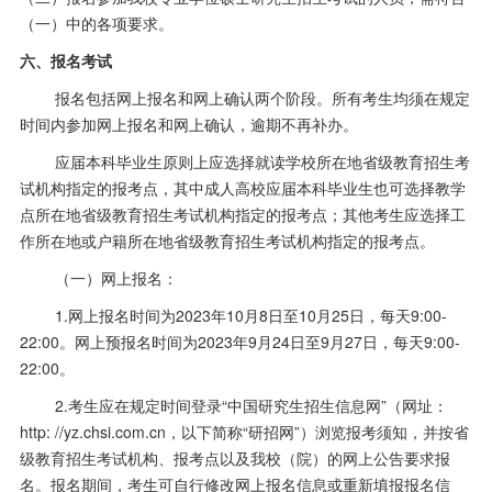
（一）中的各项要求。
六、报名考试
报名包括网上报名和网上确认两个阶段。所有考生均须在规定
时间内参加网上报名和网上确认，逾期不再补办。
应届本科毕业生原则上应选择就读学校所在地省级教育招生考
试机构指定的报考点，其中成人高校应届本科毕业生也可选择教学
点所在地省级教育招生考试机构指定的报考点；其他考生应选择工
作所在地或户籍所在地省级教育招生考试机构指定的报考点。
（一）网上报名：
1.网上报名时间为
2023
年
10
月
8
日至
10
月
25
日，每天
9:00-
22:00
。网上预报名时间为
2023
年
9
月
24
日至
9
月
27
日，每天
9:00-
22:00
。
2.考生应在规定时间登录
“
中国研究生招生信息网
”
（网址：
http: //yz.chsi.com.cn
，以下简称
“
研招网
”
）浏览报考须知，并按省
级教育招生考试机构、报考点以及我校（院）的网上公告要求报
名。报名期间，考生可自行修改网上报名信息或重新填报报名信