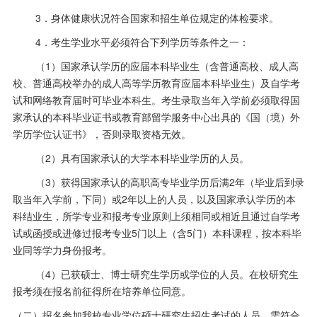
3．身体健康状况符合国家和招生单位规定的体检要求。
4．考生学业水平必须符合下列学历等条件之一：
（
1
）国家承认学历的应届本科毕业生（含普通高校、成人高
校、普通高校举办的成人高等学历教育应届本科毕业生）及自学考
试和网络教育届时可毕业本科生。考生录取当年入学前必须取得国
家承认的本科毕业证书或教育部留学服务中心出具的《国（境）外
学历学位认证书》，否则录取资格无效。
（
2
）具有国家承认的大学本科毕业学历的人员。
（
3
）获得国家承认的高职高专毕业学历后满
2
年（毕业后到录
取当年入学前，下同）或
2
年以上的人员，以及国家承认学历的本
科结业生，所学专业和报考专业原则上须相同或相近且通过自学考
试或函授或进修过报考专业
5
门以上（含
5
门）本科课程，按本科毕
业同等学力身份报考。
（
4
）已获硕士、博士研究生学历或学位的人员。在校研究生
报考须在报名前征得所在培养单位同意。
（二）报名参加我校专业学位硕士研究生招生考试的人员，需符合