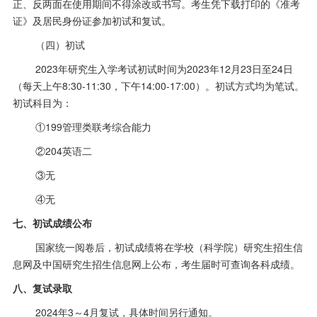
正、反两面在使用期间不得涂改或书写。考生凭下载打印的《准考
证》及居民身份证参加初试和复试。
（四）初试
2023年研究生入学考试初试时间为
2023
年
12
月
23
日至
24
日
（每天上午
8:30-11:30
，下午
14:00-17:00
）。初试方式均为笔试。
初试科目为：
①
199
管理类联考综合能力
②
204
英语二
③无
④无
七、初试成绩公布
国家统一阅卷后，初试成绩将在学校（科学院）研究生招生信
息网及中国研究生招生信息网上公布，考生届时可查询各科成绩。
八、复试录取
2024年
3
～
4
月复试，具体时间另行通知。