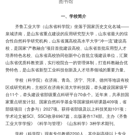
图书馆
一、学校简介
齐鲁工业大学（山东省科学院）坐落于国家历史文化名城
——
泉城济南，是山东省重点建设的应用研究型大学，山东省最大的综
合性自然科学研究机构，山东省属高校高水平大学
“
冲一流
”
建设高
校，是国家
“
产教融合
”
项目首批建设高校、山东省首批应用型人才
培养特色名校、山东省高校协同创新中心首批立项建设单位，汇聚
山东省优质科教资源，实行校院合一的管理体制，打造科教融合优
势特色，是山东省新型工业科技创新及人才培养领域的重要力量。
学校（科学院）在济南、青岛、济宁、菏泽、德州等地设有校
区或研究机构，主校区在济南长清大学科技园，牵头建设国家级平
台11个，牵头建设省部级重点科研平台70余个。近年来，共承担国
家重点研发计划、国家自然科学基金等国家级科研课题
409
项，省
部级项目（含参与）
2027
项。获得省部级及以上科技奖励
101
项；
学术论文被
SCI
、
SSCI
收录
6967
篇，出版著作
174
部。主办《齐鲁
工业大学学报》《科学与管理》《山东科学》
3
种学术期刊。
学校（科学院）现有专任教师
2200
人，其中副高级以上专业