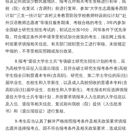
份及定向就业少数民族地区。报考点对相关考生资格进行初审，我
校（院）在复试（含调剂）前进行复审。参加
“
大学生志愿服务西部
计划
”“
三支一扶计划
”“
农村义务教育阶段学校教师特设岗位计划
”“
赴
外汉语教师志愿者
”
等项目服务期满、考核合格的考生，
3
年内参加
全国硕士研究生招生考试的，初试总分加
10
分，同等条件下优先录
取。符合规定条件并申请享受初试加分政策的考生，须在网上报名
时按要求填报相关信息。有关部门按职责分工进行审核。未按规定
申报的，不享受相应照顾或加分政策。
8.报考
“
退役大学生士兵
”
专项硕士研究生招生计划的考生，应
为高校学生应征入伍退出现役，且符合硕士研究生报考条件者
(
高校
学生指全日制普通本专科
(
含高职
)
、研究生、第二学士学位的应
(
往
)
届毕业生、在校生和入学新生，以及成人高校招收的普通本专科
(
含
高职
)
应
(
往
)
届毕业生、在校生和入学新生
)
。考生报名时应选择填报
退役大学生士兵专项计划，并按要求填报本人入伍前的入学信息以
及入伍、退役等相关信息。复试前向我校（院）提供《入伍批准
书》和《退出现役证》进行复核。
9.考生应当认真了解并严格按照报考条件及相关政策要求填报
志愿并选择报考点。因不符合报考条件及相关政策要求，造成后续