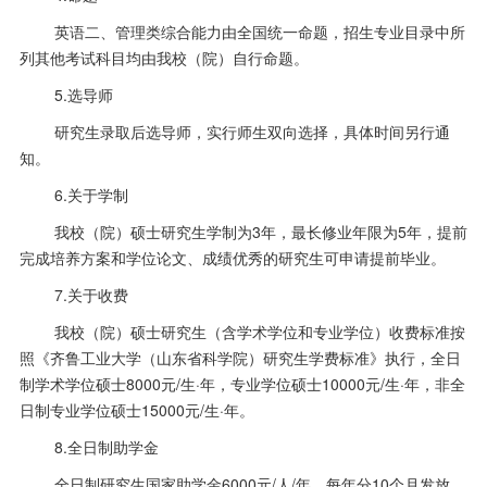
英语二、管理类综合能力由全国统一命题，招生专业目录中所
列其他考试科目均由我校（院）自行命题。
5.选导师
研究生录取后选导师，实行师生双向选择，具体时间另行通
知。
6.关于学制
我校（院）硕士研究生学制为
3
年，最长修业年限为
5
年，提前
完成培养方案和学位论文、成绩优秀的研究生可申请提前毕业。
7.关于收费
我校（院）硕士研究生（含学术学位和专业学位）收费标准按
照《齐鲁工业大学（山东省科学院）研究生学费标准》执行，全日
制学术学位硕士
8000
元
/
生·年，专业学位硕士
10000
元
/
生·年，非全
日制专业学位硕士
15000
元
/
生·年。
8.全日制助学金
全日制研究生国家助学金
6000
元
/
人
/
年，每年分
10
个月发放，