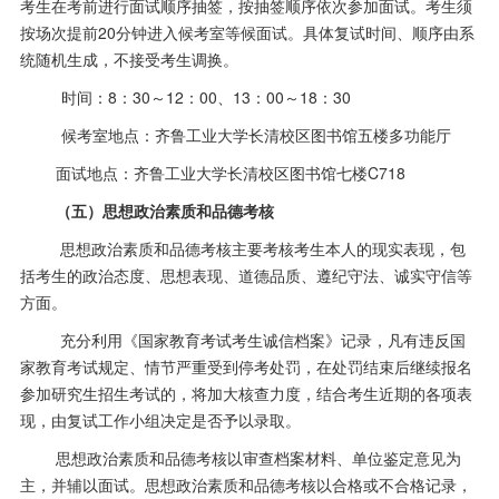
考生在考前进行面试顺序抽签，按抽签顺序依次参加面试。考生须
按场次提前20分钟进入候考室等候面试。具体复试时间、顺序由系
统随机生成，不接受考生调换。
时间：
8：30～12：00、13：00～18：30
候考室地点：齐鲁工业大学长清校区图书馆五楼多功能厅
面试地点：齐鲁工业大学长清校区图书馆七楼
C718
（五）思想政治
素质和品德考核
思想政治素质和品德考核主要考核考生本人的现实表现，包
括考生的政治态度、思想表现、道德品质、遵纪守法、诚实守信等
方面。
充分利用《国家教育考试考生诚信档案》记录，凡有违反国
家教育考试规定、情节严重受到停考处罚，在处罚结束后继续报名
参加研究生招生考试的，将加大核查力度，结合考生近期的各项表
现，由复试工作小组决定是否予以录取。
思想政治素质和品德考核以审查档案材料、单位鉴定意见为
主，并辅以面试。思想政治素质和品德考核以合格或不合格记录，