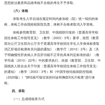
思想政治素质和品德考核不合格的考生不予录取。
（六）体检
录取考生入学后须在规定时间内参加校（院）统一组织的体
检，体检工作由我校校医院负责，体检不合格者取消入学资格。
体检参照教育部、卫生部、中国残联印发的《普通高等学校
招生体检工作指导意见》（教学〔
2003
〕
3
号）要求，按照《教育
部办公厅卫生部办公厅关于普通高等学校招生学生入学身体检查取
消乙肝项目检测有关问题的通知》（教学厅〔
2010
〕
2
号）及《关
于明确慢性肝炎病人并且肝功能不正常的具体判定标准的函》（教
学司函〔
2010
〕
22
号）中的要求执行。依据《教育部、卫生部、中
国残疾人联合会关于印发〈普通高等学校招生体检工作指导意见〉
的通知》（教学〔
2003
〕
3
号）和《中国学校结核病防控指南
（
2020
版）》“肺结核可疑症状的问诊和胸部
X
光片检查”进行体
检。
四、录取
（一）总成绩核算方式