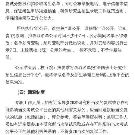
复试分数线和拟录取考生名单，同时公布举报电话、电子信箱等信
息，保证考生申诉渠道畅通，确保研究生招生录取工作规范透明，
增强招生录取工作公信力。
严格执行
“谁公开、谁把关”“谁公开、谁解释” “谁公开、谁负
责”的原则，拟录取名单公示时间不少于7日，公示期间名单不得修
改；名单如有变动，须对变动部分做出说明，并对变动内容另行公
示7日。未经我校（院）公示的考生，一律不录取，不予学籍注
册。
公示结束后，校（院）按要求将录取名单报
“全国硕士研究生
招生信息公开平台”。最终录取名单及新生学籍注册均以上报平台的
信息为准。
（四）回避制度
专职工作人员，如有近亲属参加本研究所当次的复试或存在可
能影响当次考试公平公正的其他利害关系的，应当回避接触当次复
试的试题（包括副题）、评分参考、答卷等涉密材料；兼职工作人
员如有近亲属参加本研究所当次复试录取或存在可能影响当次考试
公平公正的其他利害关系的，不得参加当次的复试工作。