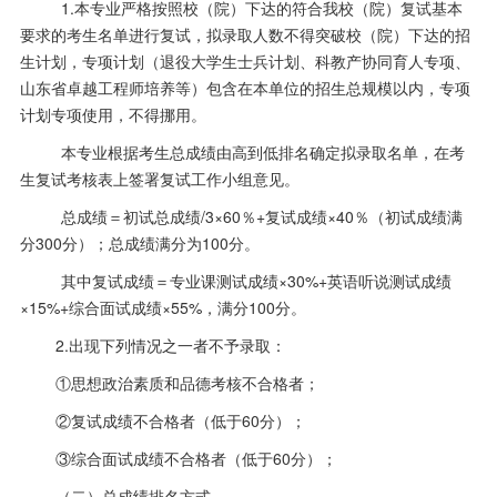
1
.本专业严格按照校（院）下达的符合我校（院）复试基本
要求的考生名单进行复试，拟录取人数不得突破校（院）下达的招
生计划，专项计划（退役大学生士兵计划、科教产协同育人专项、
山东省卓越工程师培养等）包含在本单位的
招
生总规模以内，专项
计划专项使用，不得挪用。
本专业根据考生总成绩由高到低排名确定拟录取名单，在考
生复试考核表上签署复试工作小组意见。
总成绩＝初试总成绩
/3
×
60
％
+
复试成绩×
40
％（初试成绩满
分
300
分）；总成绩满分为
100
分。
其中复试成绩＝专业课测试成绩
×
30%+
英语听说测试成绩
×
15%+
综合面试成绩×
55%
，满分
100
分。
2.
出现下列情况之一者不予录取：
①思想政治素质和品德考核不合格者；
②复试成绩不合格者（低于
60
分）；
③综合面试成绩不合格者（低于
60
分）；
（二）总成绩排名方式