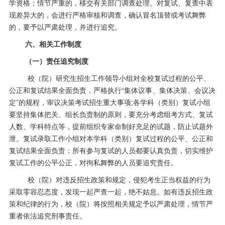
学资格；情节严重的，移交有关部门调查处理。
对复试、复查中表
现差异大的，会进行严格审核和调查，确认冒名顶替或考试舞弊
的，要予以严肃处理，并进行追究。
六、相关工作制度
（一）责任追究制度
校（院）研究生招生工作领导小组对全校复试过程的公平、
公正和复试结果全面负责，严格执行
“集体议事、集体决策、会议决
定”的规程，审议决策考试招生重大事项;各学科（类别）复试小组
要坚持集体把关、组长负责制的原则，要充分考虑组考方式、复试
人数、学科特点等，提前组织专家命制好充足的试题，防止试题外
泄。复试录取工作小组对本学科（类别）复试过程的公平、公正和
复试结果全面负责；所有参与复试的人员都要认真负责，切实维护
复试工作的公平公正，对徇私舞弊的人员要追究责任。
校（院）对违反招生政策和规定，侵犯考生正当权益的行为
采取零容忍态度，发现一起严查一起，绝不姑息。如有违反招生政
策和纪律的行为，校（院）将按照相关规定予以严肃处理，情节严
重者依法追究刑事责任。