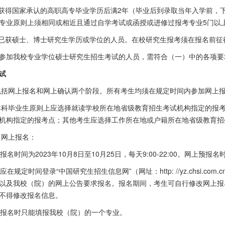
获得国家承认的高职高专毕业学历后满
2
年（毕业后到录取当年入学前，
专业原则上须相同或相近且通过自学考试或函授或进修过报考专业
5
门以
已获硕士、博士研究生学历或学位的人员。在校研究生报考须在报名前征
参加我校专业学位硕士研究生招生考试的人员，需符合（一）中的各项要
试
包括网上报名和网上确认两个阶段。所有考生均须在规定时间内参加网上
本科毕业生原则上应选择就读学校所在地省级教育招生考试机构指定的报
机构指定的报考点；其他考生应选择工作所在地或户籍所在地省级教育招
）网上报名：
上报名时间为
2023
年
10
月
8
日至
10
月
25
日，每天
9:00-22:00
。网上预报名
生应在规定时间登录
“
中国研究生招生信息网
”
（网址：
http: //yz.chsi.com.c
以及我校（院）的网上公告要求报名。报名期间，考生可自行修改网上报
不得修改报名信息。
生报名时只能填报我校（院）的一个专业。