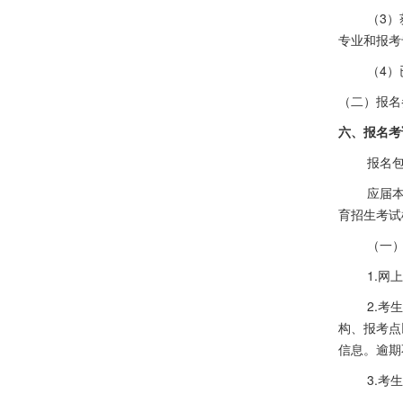
（
3
）
专业和报考
（
4
）
（二）报名
六、报名考
报名
应届
育招生考试
（一
1.网
2.考
构、报考点
信息。逾期
3.考