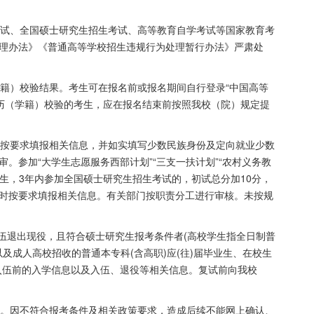
考试、全国硕士研究生招生考试、高等教育自学考试等国家教育考
理办法》《普通高等学校招生违规行为处理暂行办法》严肃处
学籍）校验结果。考生可在报名前或报名期间自行登录
“
中国高等
历（学籍）校验的考生，应在报名结束前按照我校（院）规定提
时按要求填报相关信息，并如实填写少数民族身份及定向就业少数
审。参加
“
大学生志愿服务西部计划
”“
三支一扶计划
”“
农村义务教
生，
3
年内参加全国硕士研究生招生考试的，初试总分加
10
分，
时按要求填报相关信息。有关部门按职责分工进行审核。未按规
伍退出现役，且符合硕士研究生报考条件者
(
高校学生指全日制普
以及成人高校招收的普通本专科
(
含高职
)
应
(
往
)
届毕业生、在校生
入伍前的入学信息以及入伍、退役等相关信息。复试前向我校
点。因不符合报考条件及相关政策要求，造成后续不能网上确认、