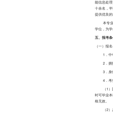
能信息处理
十余名，半
提供优良的
本专
学位，为学
五、报考条
（一）报名
1．
2．
3．
4．
（
1
）
时可毕业本
格无效。
（
2
）