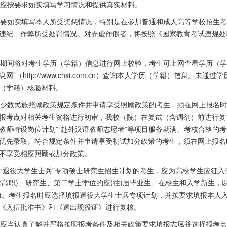
生应按要求如实填写学习情况和提供真实材料。
考生要如实填写本人所受奖惩情况，特别是在参加普通和成人高等学校招生
违纪、作弊所受处罚情况。对弄虚作假者，将按照《国家教育考试违规处
报名期间将对考生学历（学籍）信息进行网上校验，考生可上网查看学历（
息网
”
（
http://www.chsi.com.cn
）查询本人学历（学籍）信息。未通过学
（学籍）核验材料。
符合少数民族照顾政策规定条件并申请享受照顾政策的考生，须在网上报名
报考点对相关考生资格进行初审，我校（院）在复试（含调剂）前进行复
教师特设岗位计划
”“
赴外汉语教师志愿者
”
等项目服务期满、考核合格的考
优先录取。符合规定条件并申请享受初试加分政策的考生，须在网上报名
不享受相应照顾或加分政策。
“
退役大学生士兵
”
专项硕士研究生招生计划的考生，应为高校学生应征入
含高职
)
、研究生、第二学士学位的应
(
往
)
届毕业生、在校生和入学新生，
)
。考生报名时应选择填报退役大学生士兵专项计划，并按要求填报本人
《入伍批准书》和《退出现役证》进行复核。
考生应当认真了解并严格按照报考条件及相关政策要求填报志愿并选择报考