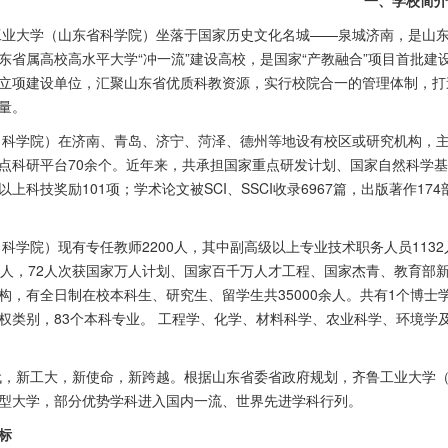
一、学校简介
工业大学（山东省科学院）坐落于国家历史文化名城
——
泉城济南，是山
东省属高校高水平大学
“
冲一流
”
建设高校，是国家
“
产教融合
”
项目首批建
立项建设单位，汇聚山东省优质科教资源，实行校院合一的管理体制，打
量。
（科学院）在济南、青岛、济宁、菏泽、德州等地设有校区或研究机构，主
点科研平台70余个。近年来，共承担国家重点研发计划、国家自然科学
以上科技奖励
101
项；学术论文被
SCI
、
SSCI
收录
6967
篇，出版著作
174
（科学院）现有专任教师
2200
人，其中副高级以上专业技术职务人员
1132
人，
72
人次获国家万人计划、国家百千万人才工程、国家杰青、教育部
构，有全日制在校本科生、研究生、留学生共
35000
余人。共有
1
个博士
权类别，
83
个本科专业。 工程学、化学、材料科学、农业科学、环境学
。
代，新工大，新使命，新跨越。根据山东省委省政府规划，齐鲁工业大学
型大学，部分优势学科进入国内一流、世界先进学科行列。
标