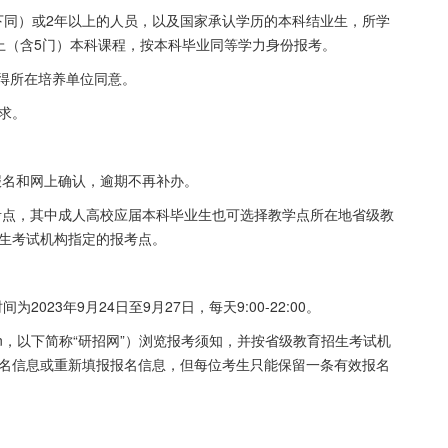
下同）或
2
年以上的人员，以及国家承认学历的本科结业生，所学
上（含
5
门）本科课程，按本科毕业同等学力身份报考。
得所在培养单位同意。
求。
报名和网上确认，逾期不再补办。
考点，其中成人高校应届本科毕业生也可选择教学点所在地省级教
生考试机构指定的报考点。
时间为
2023
年
9
月
24
日至
9
月
27
日，每天
9:00-22:00
。
n
，以下简称
“
研招网
”
）浏览报考须知，并按省级教育招生考试机
名信息或重新填报报名信息，但每位考生只能保留一条有效报名