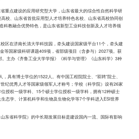
东省重点建设的应用研究型大学，山东省最大的综合性自然科学研
设高校、山东省首批应用型人才培养特色名校、山东省高校协同创
造科教融合优势特色，是山东省新型工业科技创新及人才培养领
校区在济南长清大学科技园，牵头建设国家级平台11个，牵头建
基金等国家级科研课题
409
项，省部级项目（含参与）
2027
项。获
部。主办《齐鲁工业大学学报》《科学与管理》《山东科学》
3
种
人，具有博士学位的
1522
人。有中国工程院院士、
“
双聘
”
院士、
新世纪优秀人才等国家级领军人才称号；学校（科学院）设有
26
家
学位授权一级学科、
15
个硕士学位授权一级学科，拥有
12
种硕士
及生态学、计算机科学和生物及生物化学等
7
个学科进入
ESI
世界
（山东省科学院）的中长期发展目标是建设国内一流、国际有影响