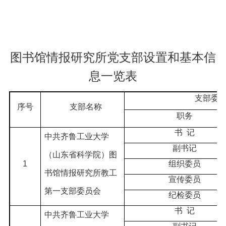
图书馆情报研究所党支部设置和基本信
息一览表
支部委
序号
支部名称
职务
书
记
中共齐鲁工业大学
副书记
（山东省科学院）图
1
组织委员
书馆情报研究所教工
宣传委员
第一支部委员会
纪检委员
书
记
中共齐鲁工业大学