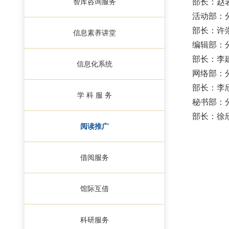
智库咨询服务
部长：赵
活动部：
部长：许
信息素养讲堂
编辑部：
部长：李
信息化系统
网络部：
部长：李
学 科 服 务
秘书部：
部长：徐
阅读推广
借阅服务
馆际互借
科研服务