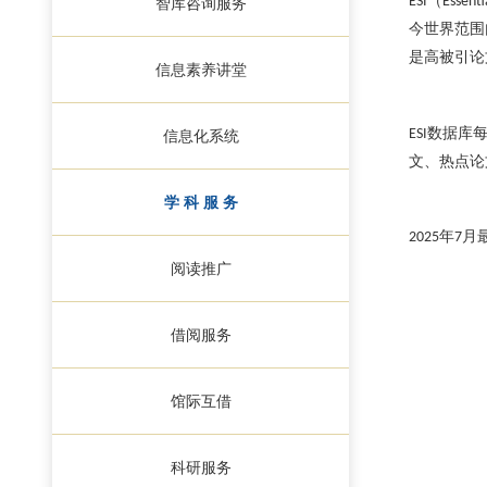
（
ESI
Essenti
智库咨询服务
今世界范围
是高被引论
信息素养讲堂
数据库
ESI
信息化系统
文、热点论
学 科 服 务
年
月
202
5
7
阅读推广
借阅服务
馆际互借
科研服务