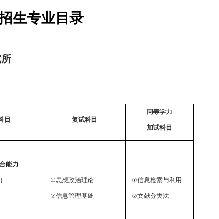
招生专业目录
究所
同等学力
科目
复试科目
加试科目
合能力
）
思想政治理论
信息检索与利用
①
①
信息管理基础
文献分类法
②
②