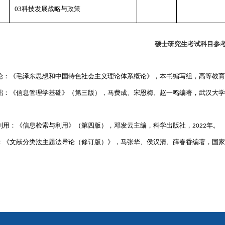
0
3
科技发展战略与政策
硕士研究生考试科目参
论：《毛泽东思想和中国特色社会主义理论体系概论》，本书编写组，高等教育
础：《信息管理学基础》（第三版），马费成、宋恩梅、赵一鸣编著，武汉大学
利用：《信息检索与利用》（第四版），
邓发云
主编，科学出版社，
年。
2022
：《
文献分类法主题法导论（修订版）
》，马张华
、侯汉清、薛春香
编著，国家