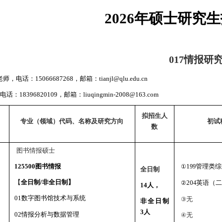
20
2
6
年硕士研究生
017
情报研
老师，电话：
15066687268
，
邮箱：
tianjl@qlu.edu.cn
电话：
18396820109
，邮箱：
liuqingmin-2008@163.com
拟招生人
专业（领域）代码、名称及研究方向
初试
数
图书情报硕士
125500
图书情报
1
管理类综
①
99
全日制
【
全日制
/
非全日制】
20
英语（二
②
4
14
人，
0
1
数字图书馆技术与系统
无
③
非全日制
3
人
0
2
情报分析与数据管理
无
④