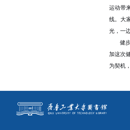
运动带
线。大
光，一
健
加这次
为契机