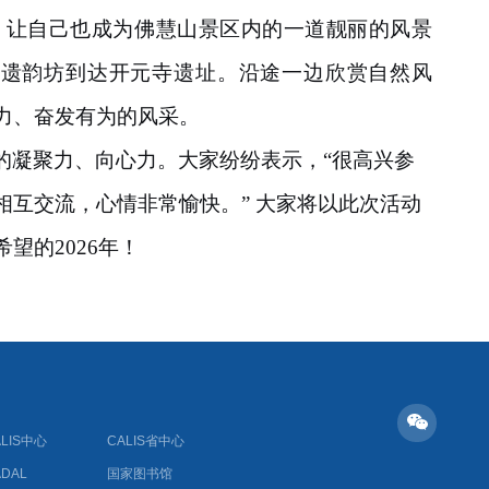
，让自己也成为佛慧山景区内的一道靓丽的风景
遗韵坊到达开元寺遗址。沿途一边欣赏自然风
力、奋发有为的风采。
的凝聚力、向心力。大家纷纷表示，
“
很高兴参
相互交流，心情非常愉快。
”
大家将以此次活动
希望的
2026
年！
ALIS中心
CALIS省中心
ADAL
国家图书馆