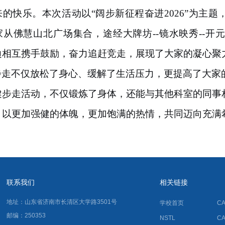
来的快乐。本次活动以
“阔步新征程
奋进
2026
”为主题
家从佛慧山北广场集合，途经大牌坊
--
镜水映秀
--
开元
边相互携手鼓励，奋力追赶竞走，展现了大家的凝心聚
步走不仅放松了身心、缓解了生活压力，更提高了大家
健步走活动，不仅锻炼了身体，还能与其他科室的同事
，以更加强健的体魄，更加饱满的热情，共同迈向充满
联系我们
相关链接
地址：山东省济南市长清区大学路3501号
学校首页
C
邮编：250353
NSTL
C