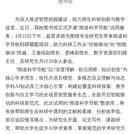
图书馆
为深入推进智慧校园建设，助力师生科研创新与教学
提质，近日，我校图书馆正式开通“闻道科学导航”试用服
务，
4
月
22
日下午，超星讲师为图情专业研究生带来闻道科
学导航
科研赋能培训
，助力科研工作从“经验驱动”向“智能
驱动”跨越。王傲镭副馆长、娄峰副馆长、数字资源部刘婧
主任、及研究生共计
20
余人参会。
“
闻道科学导航”以“深度理解
·
前沿洞察
·
知识创造”为
核心学术理念，依托大语言模型、多模态语义理解与动态
学科
AI
知识库三大核心引擎，构建起覆盖科研探索、教学
创新与自主学习的全场景智慧服务生态，全面开启智能驱
动的科研新范式。
此次试用的“闻道科学导航”数据库，将
有效帮助师生在科研中遇到的文献检索难、分析效率低、
前沿追踪慢等痛点，为研究生开题、论文写作、课题研
究，帮助大学生提升
AI
学术素养，掌握规范的学术研究方