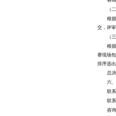
各
（
根
交，评审
（
根
赛现场
排序选出
总
六
联
联
咨询