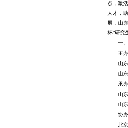
点，激
人才，
展，山
杯”研究
一
主
山
山
承
山
山
协
北