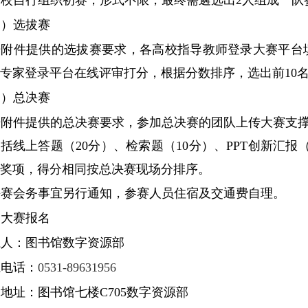
高校自行组织初赛，形式不限，最终需遴选出
2
人组成一队
二）选拔赛
据附件提供的选拔赛要求，各高校指导教师登录大赛平台
专家登录平台在线评审打分，根据分数排序，选出前
10
三）总决赛
据附件提供的总决赛要求，参加总决赛的团队上传大赛支
包括线上答题（
20
分）、检索题（
10
分）、
PPT
创新汇报
奖项，得分相同按总决赛现场分排序。
决赛会务事宜另行通知，参赛人员住宿及交通费自理。
、大赛报名
系人：图书馆数字资源部
系电话：
0531-89631956
地址：图书馆七楼C705数字资源部