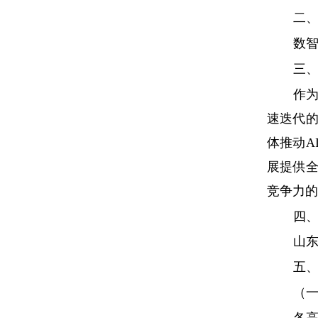
二
数
三
作
速迭代
体推动
A
展提供
竞争力的
四
山
五
（