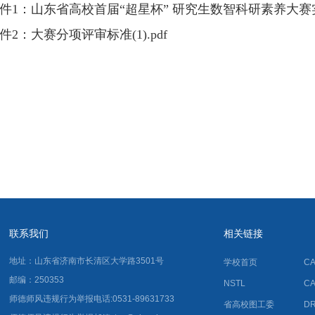
件1：山东省高校首届“超星杯” 研究生数智科研素养大赛实施方
件2：大赛分项评审标准(1).pdf
联系我们
相关链接
地址：山东省济南市长清区大学路3501号
学校首页
C
邮编：250353
NSTL
C
师德师风违规行为举报电话:0531-89631733
省高校图工委
D