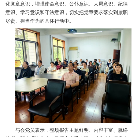
化党章意识，增强使命意识、公仆意识、大局意识、纪律
意识、学习意识和守法意识，切实把党章要求落实到履职
尽责、担当作为的具体行动中。
与会党员表示，整场报告主题鲜明、内容丰富、脉络