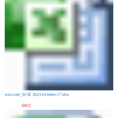
wos-core_SCIE 2023-October-17.xlsx
SS
CI