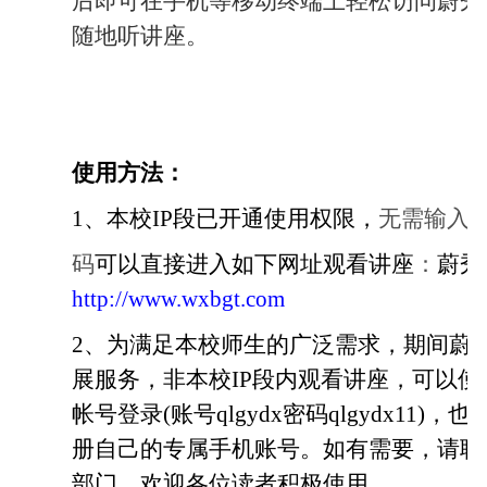
后即可在手机等移动终端上轻松访问蔚秀
随地听讲座。
使用方法：
1
、本校
IP
段已开通使用权限，
无需输入
码
可以直接进入如下网址观看讲座
：
蔚秀
http://www.wxbgt.com
2
、为满足本校师生的广泛需求，期间蔚
展服务，非本校
IP
段内观看讲座，可以使
帐号登录
(
账号
qlgydx
密码
qlgydx11)
，也
册自己的专属手机账号。如有需要，请联
部门，欢迎各位读者积极使用。