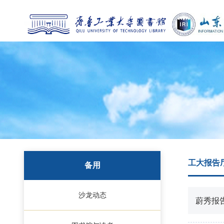
工大报告
备用
沙龙动态
蔚秀报