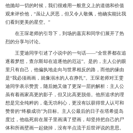
他抛却一切的时候，我们很难用一般意义上的道德和价值
观来评价他，“虽让人厌恶，但又令人敬佩，他确实能比我
们看到更美的星空。”
在王琛老师的引导下，到场的嘉宾和同学们展开了热
烈的分享与讨论。
王雯迪同学引述了小说中的一句话——“全世界都在追
逐着梦想，查尔斯却在追逐他的厄运”。是的，主人公的眼
里只有自己，他偏执地走向与世界相反的路，而他的缘由
是“我必须画画，就像溺水的人在挣扎”。王琛老师对王雯
迪同学表示赞赏，随后她又做了更深一层的解析：主人公
虽有着画家高更的影子，但又比高更脱俗。他所追求的理
想是完全纯粹的，毫无功利心，更没有以获得世人认可和
赞誉的“终极成功”为目标。主人公最后的日子在塔希提岛
度过，他临死前在屋子里画满了壁画，却坚持把自己的尸
体和所画壁画一起烧掉，没有半点流于后世评说的意思。