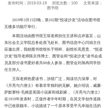
发布时间：2019-03-19
浏览次数：
100
文章来源：
图书馆
2019年3月15日晚，第102期“悦读沙龙”活动在图书馆
五楼多功能厅举行。
本期活动由图书馆王琛老师担任主讲和点评嘉宾，山
东社会主义学院总务处燕飞处长、图书信息中心闫祯主任
应邀出席，我校图书馆馆长于明梓、副馆长巩恩贵、“悦读
沙龙”指导老师陈京伟博士、图管会和“悦读沙龙”读书会成
员及部分读书爱好者共60余人参加，图管会刘旭冉同学担
任主持人。
王琛老师热爱读书，涉猎广泛，阅读功力深厚，对
《月亮与六便士》有着非常独到的见解。她介绍说，威廉·
萨默赛特·毛姆是英国小说家和戏剧家，《月亮与六便士》
在1919年发表时，正值作者中年时期，在其
文学创作道路
中已收获颇丰。小说描述了一个原本享受平凡幸福生活的