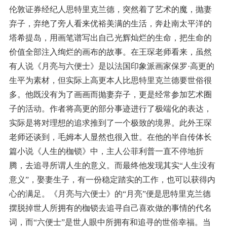
伦敦证券经纪人思特里克兰德，突然着了艺术的魔，抛妻
弃子，弃绝了旁人看来优裕美满的生活，奔赴南太平洋的
塔希提岛，用画笔谱写出自己光辉灿烂的生命，把生命的
价值全部注入绚烂的画布的故事。在王琛老师看来，虽然
有人说《月亮与六便士》是以法国印象派画家保罗·高更的
生平为素材，但实际上高更本人比思特里克兰德要世俗很
多。他既没有为了画画而抛妻弃子，更是经常参加艺术圈
子的活动。作者将高更的部分事迹进行了极端化的表达，
实际是将对理想的追求推到了一个极致的境界。此外王琛
老师还谈到，毛姆本人显然也很入世。在他的半自传体长
篇小说《人生的枷锁》中，主人公菲利普一直不停地折
腾，去追寻所谓人生的意义。而最终他发现其实“人生没有
意义”，娶妻生子，有一份稳定踏实的工作，也可以获得内
心的满足。《月亮与六便士》的“月亮”便是思特里克兰德
摆脱掉世人所拥有的枷锁去追寻自己喜欢做的事情的代名
词，而“六便士”是世人眼中所拥有和追寻的世俗幸福。当