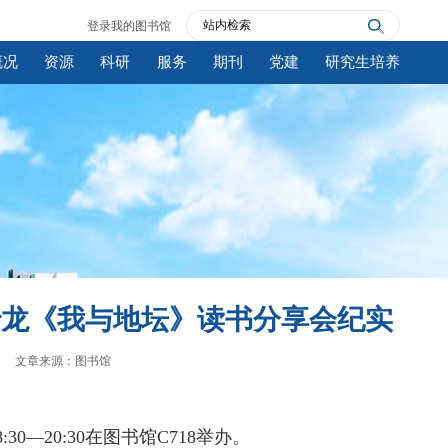
登录我的图书馆
概况
资源
科研
服务
期刊
党建
研究生培养
沙龙《我与地坛》读书分享会纪实
文章来源：图书馆
8
:30
—20
:30
在图书馆
C
718
举办。