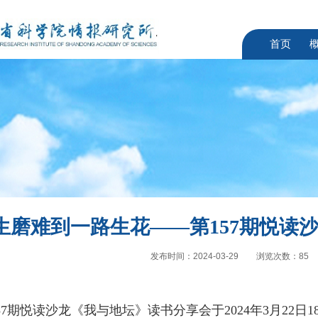
首页
生磨难到一路生花——第157期悦读
发布时间：2024-03-29
浏览次数：
85
57
期悦读沙龙《我与地坛》读书分享会于
2024
年
3
月
22
日
1