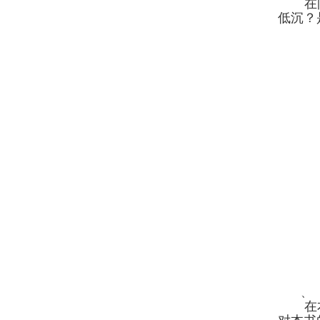
在
低沉？
、
在