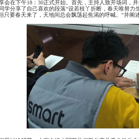
享会在下午
18
：
30
正式开始。首先，主持人致开场词，并
同学分享了自己喜欢的段落“设若枝丫折断，春天唯努力
但只要春天来了，天地间总会飘荡起焦渴的呼喊。”并阐