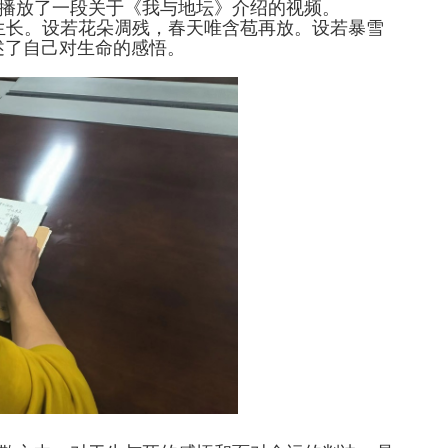
播放了一段关于《我与地坛》介绍的视频。
生长。设若花朵凋残，春天唯含苞再放。设若暴雪
述了自己对生命的感悟。